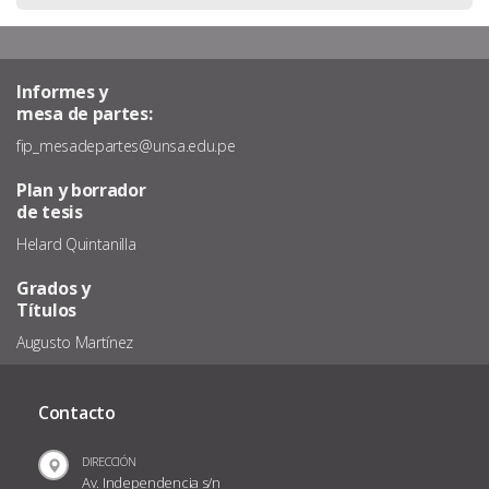
Informes y
mesa de partes:
fip_mesadepartes@unsa.edu.pe
Plan y borrador
de tesis
Helard Quintanilla
Grados y
Títulos
Augusto Martínez
Contacto
DIRECCIÓN
Av. Independencia s/n