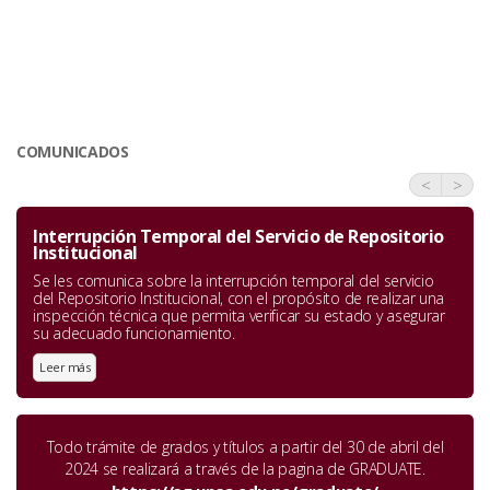
COMUNICADOS
<
>
Interrupción Temporal del Servicio de Repositorio
Institucional
Se les comunica sobre la interrupción temporal del servicio
del Repositorio Institucional, con el propósito de realizar una
inspección técnica que permita verificar su estado y asegurar
su adecuado funcionamiento.
Leer más
Todo trámite de grados y títulos a partir del 30 de abril del
2024 se realizará a través de la pagina de GRADUATE.