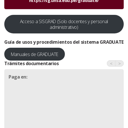
https://sg.unsa.edu.pe/graduate/
Acceso a SISGRAD (Solo docentes y personal
administrativo)
Guía de usos y procedimientos del sistema
GRADUATE
Manuales de GRADUATE
Trámites documentarios
<
>
Paga en: