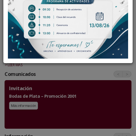
Presentación
La Industria Alimentaria organiza y evalúa empresas alimentarias,
mediante los conocimientos de ciencia y tecnología de alimentos,
asegurando en ello prácticas de calidad, inocuidad y productividad.
Dirige de manera integral el trabajo cooperativo...
> LEER MÁS
Comunicados
<
>
Invitación
Bodas de Plata – Promoción 2001
Más información