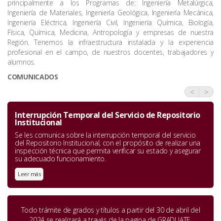
principalmente a los Programas de: Ingeniería Metalúrgica,
Ingeniería de Materiales, Ingeniería Geológica, Ingeniería Mecánica,
Ingeniería Eléctrica, Ingeniería Civil, Ingeniería Química, Biología,
Física, Química, Medicina, Antropología y empresas de nuestra
Región. Tenemos la infraestructura instalada y la experiencia
profesional en el campo, de nuestros docentes, trabajadores y
alumnos.
COMUNICADOS
<
>
Interrupción Temporal del Servicio de Repositorio
Institucional
Se les comunica sobre la interrupción temporal del servicio
del Repositorio Institucional, con el propósito de realizar una
inspección técnica que permita verificar su estado y asegurar
su adecuado funcionamiento.
Leer más
Todo trámite de grados y títulos a partir del 30 de abril del
2024 se realizará a través de la pagina de GRADUATE.