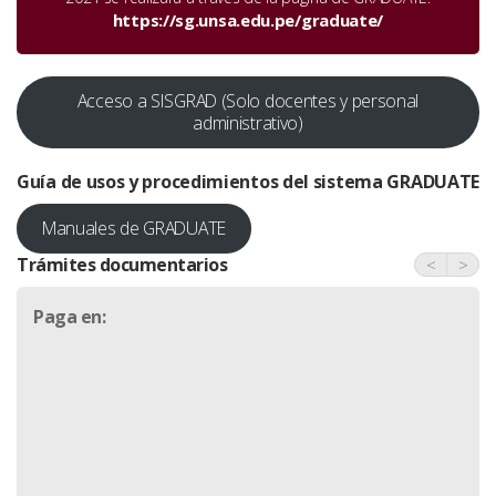
https://sg.unsa.edu.pe/graduate/
Acceso a SISGRAD (Solo docentes y personal
administrativo)
Guía de usos y procedimientos del sistema
GRADUATE
Manuales de GRADUATE
Trámites documentarios
<
>
Paga en: