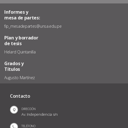
Informes y
mesa de partes:
fip_mesadepartes@unsa.edu.pe
Plan y borrador
de tesis
Helard Quintanilla
Grados y
Títulos
Augusto Martínez
Contacto
DIRECCIÓN
Av. Independencia s/n
TELÉFONO