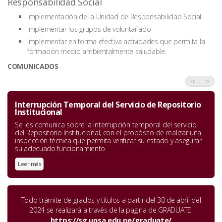
Responsabilidad Social
Implementación de la Unidad de Responsabilidad Social
Implementar los grupos de voluntariado
Implementar en forma efectiva actividades que permita la
formación medio ambientalmente saludable.
COMUNICADOS
<
>
Interrupción Temporal del Servicio de Repositorio
Institucional
Se les comunica sobre la interrupción temporal del servicio
del Repositorio Institucional, con el propósito de realizar una
inspección técnica que permita verificar su estado y asegurar
su adecuado funcionamiento.
Leer más
Todo trámite de grados y títulos a partir del 30 de abril del
2024 se realizará a través de la pagina de GRADUATE.
https://sg.unsa.edu.pe/graduate/