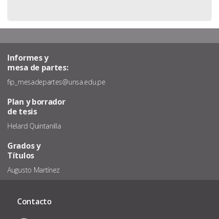
Informes y
mesa de partes:
fip_mesadepartes@unsa.edu.pe
Plan y borrador
de tesis
Helard Quintanilla
Grados y
Títulos
Augusto Martínez
Contacto